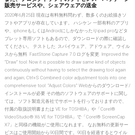
販売サービスや、シェアウェアの送金
2020年6月25日 現在は有料無料問わず、数多くのお絵描きソ
フトやアプリが存在しています。 ハシケン 一部有料のアプリ
や、iphoneもしくはAndroidにしかなかったりipad proなどタ
ブレット専用ソフトもあるので、ダウンロードの際に確認し
てください。 テストした: スパイウェア、アドウェア、ウイル
スから無料. FastStone Capture 7.0 ログを変更. Improved the
"Draw" tool: Now it is possible to draw same kind of objects
continuously without having to select the drawing tool again
and again; Ctrl+S Combined color adjustment tools into one
comprehensive tool: "Adjust Colors" Webからのダウンロード/
インストールが必要 その他のソフトウェアのサポートに関し
ては、ソフト製造元各社でサポートを行っておりますので、
付属の取扱説明書または VE for TOSHIBA」や「Corel®
VideoStudio® X6 VE for TOSHIBA」で「Corel® ScreenCap
X7」と同様の機能がご使用になれます。 なお無料の更新サー
ビスはご使用開始から90日間です。90日を経過するとウイル