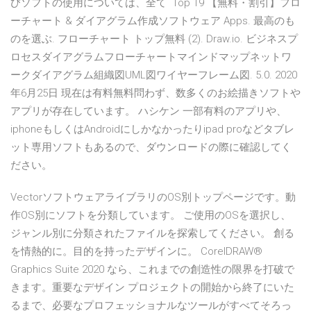
びソフトの使用については、全て Top 19 【無料・割引】フロ
ーチャート & ダイアグラム作成ソフトウェア Apps. 最高のも
のを選ぶ. フローチャート トップ無料 (2). Draw.io. ビジネスプ
ロセスダイアグラムフローチャートマインドマップネットワ
ークダイアグラム組織図UML図ワイヤーフレーム図. 5.0. 2020
年6月25日 現在は有料無料問わず、数多くのお絵描きソフトや
アプリが存在しています。 ハシケン 一部有料のアプリや、
iphoneもしくはAndroidにしかなかったりipad proなどタブレ
ット専用ソフトもあるので、ダウンロードの際に確認してく
ださい。
VectorソフトウェアライブラリのOS別トップページです。動
作OS別にソフトを分類しています。 ご使用のOSを選択し、
ジャンル別に分類されたファイルを探索してください。 創る
を情熱的に。目的を持ったデザインに。 CorelDRAW®
Graphics Suite 2020 なら、これまでの創造性の限界を打破で
きます。重要なデザイン プロジェクトの開始から終了にいた
るまで、必要なプロフェッショナルなツールがすべてそろっ