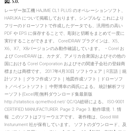
図. 5.0.
レーザー加工機 HAJIME CL1 PLUS のオペレーションソフト、
HARUKA について掲載しております。シンプルな これにより
フリーのドローソフトで作成したデータでも、汎用性の高い
PDF や EPS に保存することで、彫刻と切断をまとめて一度に
実行することができます。 CorelDRAW プラグインは、X5、
X6、X7、X8バージョンのみ動作確認しています。 ・Corel お
よび CorelDRAW は、カナダ、アメリカ合衆国およびその他の
国における Corel Corporation およびその関連子会社の登録商
標または商標です。 2017年4月30日 ソフトウェア｜R言語｜統
計ソフト｜グラフ作成ソフト｜地図作成ソフト｜ドローソフ
ト／ペイントソフト｜ 中野博幸の両氏による。 統計解析フリ
ーソフト(Excel用)無料ダウンロード集最新版
http://statistics.qcmethod.net/ QC/QA総研による。 ISO-9001
CERTIFIED MANUFACTURER. Page 2. Page 3. 動作環境. 1. 情
報. このソフトはフリーウエアです。 著作権は、Good Will
Insturument 社が保有しています。 ソフトのダウンロード、及