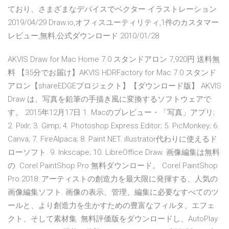
ており、さまざまなデバイスでベクター イラストレーション
2019/04/29 Draw.io,オフィスユーティリティ,1件のカスタマー
レビュー,無料,公式ダウンロード 2010/01/28
AKVIS Draw for Mac Home 7.0 スタンドアロン 7,920円 送料無
料 【35分でお届け】AKVIS HDRFactory for Mac 7.0 スタンド
アロン【shareEDGEプロジェクト】【ダウンロード版】 AKVIS
Draw は、写真を鉛筆の手描き風に変換するソフトウェアで
す。 2015年12月17日 1. Macのプレビュー・「写真」アプリ;
2. Pixlr; 3. Gimp; 4. Photoshop Express Editor; 5. PicMonkey; 6.
Canva; 7. FireAlpaca; 8. Paint.NET. illustrator代わりに使えるド
ローソフト. 9. Inkscape; 10. LibreOffice Draw. 画像編集は無料
の Corel PaintShop Pro 無料ダウンロード。 Corel PaintShop
Pro 2018: アーティストの創造力を最大限に発揮する、人気の
画像編集ソフト. 画像の表示、管理、編集に必要なすべてのツ
ールと、より創造力を生かすための豊富なフィルタ、エフェ
クト、そして素材集 無料評価版をダウンロードし、AutoPlay