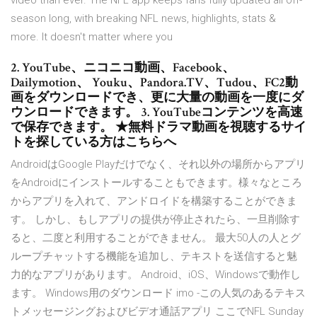
video than ever. The NFL app keeps fans fully updated all off-
season long, with breaking NFL news, highlights, stats &
more. It doesn't matter where you
2. YouTube、ニコニコ動画、Facebook、
Dailymotion、 Youku、Pandora.TV、Tudou、FC2動
画をダウンロードでき、更に大量の動画を一度にダ
ウンロードできます。 3. YouTubeコンテンツを高速
で保存できます。 ★無料ドラマ動画を視聴するサイ
トを探している方はこちらへ
AndroidはGoogle Playだけでなく、それ以外の場所からアプリ
をAndroidにインストールすることもできます。様々なところ
からアプリを入れて、アンドロイドを構築することができま
す。 しかし、もしアプリの提供が停止されたら、一旦削除す
ると、二度と利用することができません。 最大50人の人とグ
ループチャットする機能を追加し、テキストを送信すると魅
力的なアプリがあります。 Android、iOS、Windowsで動作し
ます。 Windows用のダウンロード imo -この人気のあるテキス
トメッセージングおよびビデオ通話アプリ ここでNFL Sunday