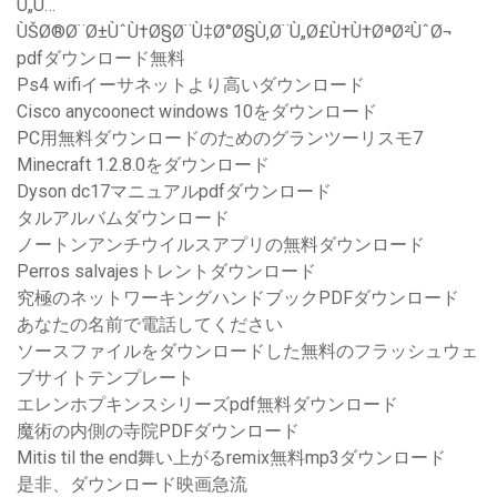
Ù„Ù…
ÙŠØ®Ø¨Ø±ÙˆÙ†Ø§Ø¨Ù‡Ø°Ø§Ù‚Ø¨Ù„Ø£Ù†Ù†ØªØ²ÙˆØ¬
pdfダウンロード無料
Ps4 wifiイーサネットより高いダウンロード
Cisco anycoonect windows 10をダウンロード
PC用無料ダウンロードのためのグランツーリスモ7
Minecraft 1.2.8.0をダウンロード
Dyson dc17マニュアルpdfダウンロード
タルアルバムダウンロード
ノートンアンチウイルスアプリの無料ダウンロード
Perros salvajesトレントダウンロード
究極のネットワーキングハンドブックPDFダウンロード
あなたの名前で電話してください
ソースファイルをダウンロードした無料のフラッシュウェ
ブサイトテンプレート
エレンホプキンスシリーズpdf無料ダウンロード
魔術の内側の寺院PDFダウンロード
Mitis til the end舞い上がるremix無料mp3ダウンロード
是非、ダウンロード映画急流