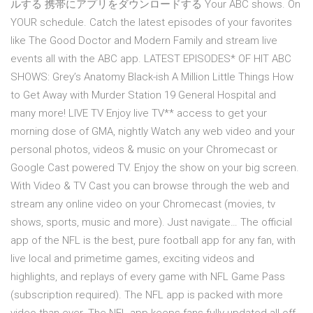
ルする 携帯にアプリをダウンロードする Your ABC shows. On
YOUR schedule. Catch the latest episodes of your favorites
like The Good Doctor and Modern Family and stream live
events all with the ABC app. LATEST EPISODES* OF HIT ABC
SHOWS: Grey’s Anatomy Black-ish A Million Little Things How
to Get Away with Murder Station 19 General Hospital and
many more! LIVE TV Enjoy live TV** access to get your
morning dose of GMA, nightly ‎Watch any web video and your
personal photos, videos & music on your Chromecast or
Google Cast powered TV. Enjoy the show on your big screen.
With Video & TV Cast you can browse through the web and
stream any online video on your Chromecast (movies, tv
shows, sports, music and more). Just navigate… The official
app of the NFL is the best, pure football app for any fan, with
live local and primetime games, exciting videos and
highlights, and replays of every game with NFL Game Pass
(subscription required). The NFL app is packed with more