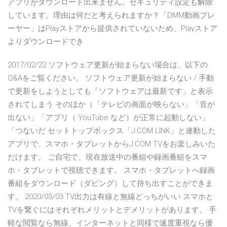
アプリがダウンロード出来ません。セキュリティ設定も解除
しています。理由は何だと考えられますか？「DMM動画プレ
ーヤー」はPlayストアから提供されていないため、Playストア
よりダウンロードでき
2017/02/22 ソフトウェア更新が始まらない場合は、以下の
Q&Aをご覧ください。 ソフトウェア更新が始まらない / 手動
で更新をしようとしても「ソフトウェアは最新です」と表示
されてしまう そのほか（「テレビの画面が映らない」「音が
出ない」「アプリ（ YouTube など）が正常に起動しない」
「つないだ セットトップボックス「J:COM LINK」と連動した
アプリで、スマホ・タブレットからJ:COM TVをお楽しみいた
だけます。 ご自宅で、現在放送中の番組や録画番組をスマ
ホ・タブレットで視聴できます。 スマホ・タブレットへ録画
番組をダウンロード（ダビング）して持ち出すことができま
す。 2020/03/03 TV出力は有線と無線どっちがいい スマホと
TVを繋ぐにはそれぞれメリットとデメリットがあります。 手
軽な閲覧なら無線、インターネットと同様で速度重視なら優