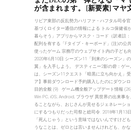
またDLCの第一弾となる「
が含まれます。 [新要素] マヤ
リビア東部の反乱勢力ハリファ・ハフタル司令官
基づくロイター通信の情報による トルコ保健省
暮らそう」アプリからマスク・コード（訳者註：
配列を有する「Fタイプ・キーボード」(注)の公
使ったゲーム 宗務庁のウェブサイト内の子ども
2020年6月10日 シーズン11「到来のシーズ
翼」を入手しよう。 デスティニー2影の砦：ゲー
は、シーズン11クエスト「暗黒に立ち向かえ」受
ア】事前ダウンロード予約購入したのにダウンロードが
目的全般 (9) · ゲーム機全般アップデート情報 (26) · 
Win PC; iOS; Android; ブラウザ 異
ることながら、おじさんが見せるジェネレーショ
にするつもりだった司祭と総司令. 2018年1月
「死んじゃう」という意味ではないんですけども
うなことは、ゼロとは言いませんけれども、かなり