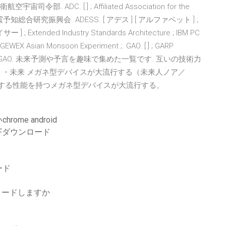
宇宙司令部. ADC. [ ] ; Affiliated Association for the
; （財)地震予知総合研究振興会. ADESS. [ アデス ] [ アルファベット ] ;
 ; Extended Industry Standards Architecture ; IBM PC
 Asian Monsoon Experiment ;. GAO. [ ] ; GARP
RP 活動事務局. GAO. 未来予測や予言を趣味で集めた一覧です. 互いの技術力
紀; ・未来 メガネ型デバイスが大流行する（未来人ノア／
に匹敵する性能を持つメガネ型デバイスが大流行する。
e android
Fダウンロード
ード
ロードしますか