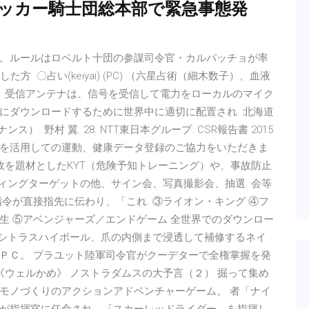
ラッカー騎士団総本部で緊急事態発
。ルールはロベルト十団の参謀司令官・カルパッチョが率
 〇占い(keiyai) (PC) （六星占術（細木数子）、血液
 受信アンテナは、信号を受信して​​電力をローカルのマイク
にダウンロードするために世界中に適切に配置され 北海道
. 野村 翼. 28. NTT東日本グループ. CSR報告書 2015
を活用しての運動、健康データ登録のご協力をいただきま
故を題材としたKYT（危険予知トレーニング）や、事故防止
ティングターゲットの他、サイン会、写真撮影会、抽選. 会等
令が直接指先に伝わり、「これ. ③ライオン・キング ④フ
生 ⑤アベンジャーズ／エンドゲーム 全世界でのダウンロー
、シトラスハイボール、爪の内側まで浸透して補修するネイ
ＰＣ。 プラユット陸軍司令官がクーデターで全権掌握を発
3.8％《ウェルかめ》 ノストラダムスの大予言（２） 掘って集め
モノづくりのアクションアドベンチャーゲーム。 者「ナイ