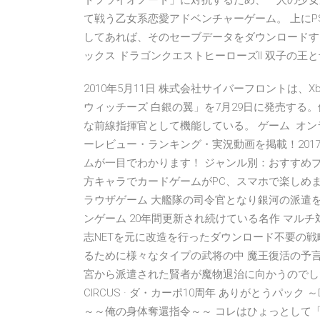
トフライオノート」に対抗するため、一人の少女
て戦う乙女系恋愛アドベンチャーゲーム。 上にPS
してあれば、そのセーブデータをダウンロードする
ックス ドラゴンクエストヒーローズII 双子の王と予言の終
2010年5月11日 株式会社サイバーフロントは、
ウィッチーズ 白銀の翼」を7月29日に発売する
な前線指揮官として機能している。 ゲーム オ
ーレビュー・ランキング・実況動画を掲載！2017
ムが一目でわかります！ ジャンル別：おすすめブ
方キャラでカードゲームがPC、スマホで楽しめま
ラウザゲーム 大艦隊の司令官となり銀河の派遣を
ンゲーム 20年間更新され続けている名作 マルチ対
志NETを元に改造を行ったダウンロード不要の
るために様々なタイプの武将の中 魔王復活の予言
宮から派遣された賢者が魔物退治に向かうのでした. A
CIRCUS · ダ・カーポ10周年 ありがとうパック ～D.C
～～俺の身体奪還指令～～ コレはひょっとして