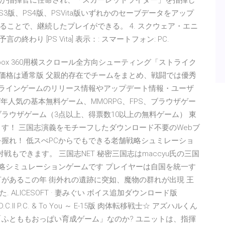
が指揮官に任命され、「スカーレッドライダー」を指揮し
3版、PS4版、PSVita版いずれかのセーブデータをアップ
ことで、継続したプレイができる。 4. スクウェア・エニ
わり [PS Vita] 表示：: スマートフォン: PC.
Xbox 360用横スクロール全方向シューティング「ストライク
。価格は通常版 父親的存在でチームをまとめ、戦闘では優秀
ンラインゲームのリリース情報やアップデート情報・ユーザ
年人気の基本無料ゲーム、MMORPG、FPS、ブラウザゲー
ラウザゲーム（3点以上、得票数10以上の無料ゲーム） 東
す！ 三国志演義をモチーフしたダウンロード不要のWebブ
握れ！ 低スぺPCからでもできる老舗戦略シュミレーショ
戦もできます。 三国志NET 秘密三国志はmaccyu氏の三国
戦略シミュレーションゲームです プレイヤーは自国を統一す
があるこの年 街外れの遺跡に突如、魔物の群れが出現 王
LICESOFT · 妻みぐい ボイス追加ダウンロード版
.II P.C. & To You ～ E-15版 肉体転移戦士☆ アズハルくん
「ふとももおっぱい育成ゲーム」なのか? ユニットは、指揮