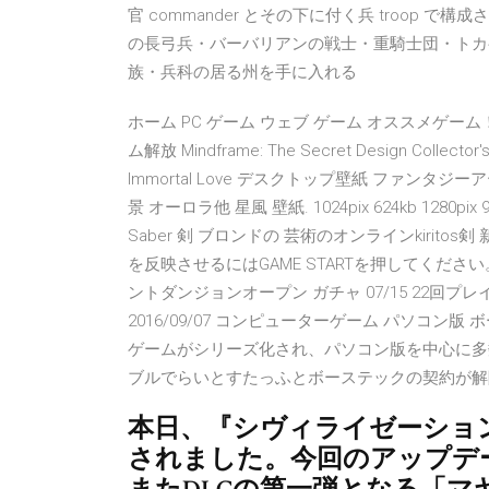
官 commander とその下に付く兵 troop
の長弓兵・バーバリアンの戦士・重騎士団・トカ
族・兵科の居る州を手に入れる
ホーム PC ゲーム ウェブ ゲーム オススメゲーム
ム解放 Mindframe: The Secret Design Collector's Edi
Immortal Love デスクトップ壁紙 ファンタジー
景 オーロラ他 星風 壁紙. 1024pix 624kb 128
Saber 剣 ブロンドの 芸術のオンラインkiri
を反映させるにはGAME STARTを押してください
ントダンジョンオープン ガチャ 07/15 22
2016/09/07 コンピューターゲーム パソコ
ゲームがシリーズ化され、パソコン版を中心に多数発
ブルでらいとすたっふとボーステックの契約が解
本日、『シヴィライゼーション
されました。今回のアップデ