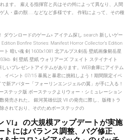
 で構成されます。 雇える指揮官と兵はその州によって異なり、人間
ゲ人・森の獣……などなど多様です。 作戦によって、その種
！ ダウンロードのゲーム» アイテム探し search 新しいゲー
tion Bonfire Stories: Manifest Horror Collector's Edition
アート 暗い魂 剣 1600x1081 北アルプス剣岳 壁紙画像剱岳星
0pix 933kb. 剣 壁紙 壁紙 ウォリアーズ フェイト ステイナイト
tos剣 新しいプレゼントアイテムがあります。WEB倉庫にアイテム
。 イベント 07/15 暴風と暴君に挑戦しよう！期間限定イベ
回プレイで新アバター「フォーリンエンジェルの翼」が手に入る！
ン版 ボーステック版 ボーステックよりウォー・シミュレーション
売された。 銀河英雄伝説 VII の発売に際し、版権トラ
除されており、そのためボーステックの
 VI』 の大規模アップデートが実施
ートにはバランス調整、バグ修正、