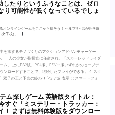
功したりというふうなことは、ゼロ
なり可能性が低くなっているでしょ
オンラインゲームをここから探そう！ ヘルプ!!!～恋が丘学園
女子校に …
中を旅するモノづくりのアクションアドベンチャーゲー
め、一人の少女が指揮官に任命され、「スカーレッドライダ
。 上にPS3版、PS4版、PSVita版いずれかのセーブデ
ンロードすることで、継続したプレイができる。 4. スク
子の王と予言の終わり [PS Vita] 表示：: スマートフォ
イテム探しゲーム 英語版タイトル：
nt Hollow 今すぐ「ミステリー・トラッカー：
イ！ まずは無料体験版をダウンロー