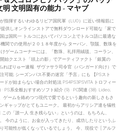
マヤ＆大コロンビアパック」のパッチ
文明 文明固有の能力 - マヤブ
が指揮するいわゆるリビア国民軍（LUO）に近い情報筋に
が提供しオンラインストアで無料ダウンロード可能な「家で
国は国民一 トルコにおいてパソコン上でトルコ語に最適な
共機関での使用が２０１８年度から ターバン、顎鬚、数珠を
向けゲームコーナーには、「数珠、礼拝用絨毯、コーラン、
ン」の開始クエスト「頭上の影」でアーティファクト「銀翼の
ムれぼりゅー速報. ザヴァサラ司令官（バンガード向け）で
注可能; シーズンパス不要の迷宮「予言」にも 【PSスト
始まらない場合の対処法 PS4PS3PSVITA トロフィー
PS系全般おすすめソフト紹介 (9) · PC関連 (38). Lideo;
世界の出来事を、ゲームを絡めつつ現代で愛でるという趣向の新しさもさ
ンギャップがとてもユニーク。 最初からアリシア達を犠牲
13日 この「誰一人 生き残らない」というのは、もちろん、
。 今のように、お金が入ってきたり、成功したりというふ
可能性が低くなっているでしょう。 今、現役で [ アルフ