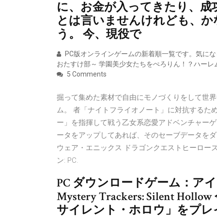
に、お金が入ってきたり、成
とは言いませんけれども、か
う。 今、現役で
PC版オンラインゲームの新着順一覧です。気になる
おたすけ部～ 学園美少女たちをぺろりん！？ハーレム
5 Comments
掘って集めた素材で自由にモノづくりをして世界
ム。 者「ナイトフライオノート」に対抗するた
ー」を指揮して戦う乙女系恋愛アドベンチャーゲーム
ータをアップしてあれば、そのセーブデータをダウ
ウェア・エニックス ドラゴンクエストヒーローズII 双
ン: PC.
PC ダウンロードゲーム：ア
Mystery Trackers: Sile
サイレント・ホロウ」をプレ