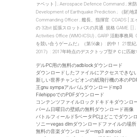
ァベット ] ; Aerospace Defence Command ; 米防衛航空
Development of Earthquake Prediction 
Commanding Officer ; 艦長、指揮官. COADS [ エイサー ]
の 32bit 拡張スロットバスの共通. 規格 GAME. [ ] ; GEWEX
Activities Office (WMO-ICSU) ; GA
を競い合うゲームだ』（第56象）: 的中！ 21世
2017）: 2017年時点のデスクトップ型ＰＣ
デルPC用の無料のadblockダウンロード
ダウンロードしたファイルにアクセスできないchrom
新しい世界チャンピオンの紙飛行機の本のPD
王gnu sympaアルバムダウンロードmp3
FilehippoでのPDFダウンロード
コンテンツファイルロックドキドキダウンロ
パーム日曜日の壁紙の無料ダウンロード画像
バトルフィールド5ベータPCはどこでダウン
ソニーvegas dlmダウンロードファイルの場所
無料の音楽ダウンローダーmp3 android