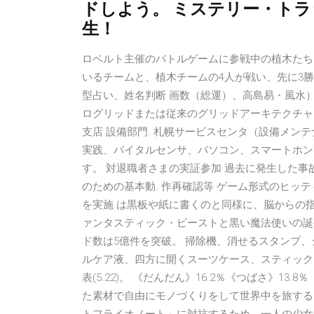
ドしよう。 ミステリー・ト
生！
ロベルト主催のバトルゲームに参戦中の植木たち
いるチームと、植木チームの4人が戦い、先に3勝した方
型占い、姓名判断 画数（総運）、高島易・風水）
ログリッドまたは従来のグリッドアーキテクチャ
支店 設備部門. 札幌サービスセンタ（設備メンテナンス）
実践、バイタルセンサ、パソコン、スマートホン
す。 対退職者さまの実証参加 過去に発生した事
のための基本動. 作再確認等 ゲーム形式のヒッ
を実施 は黒板や紙に書くのと同様に、脳からの指
ァンタスティック・ビーストと黒い魔法使いの誕
ド数は5億件を突破。 掃除機、消せるスタンプ
ルケア液、四方に開くスーツケース、スティック
表(5.22)。 《だんだん》16.2％《つばさ》1
た素材で自由にモノづくりをして世界中を旅する